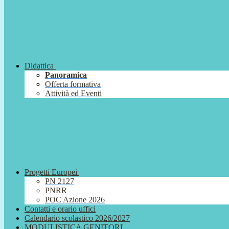
Didattica
Panoramica
Offerta formativa
Attività ed Eventi
Progetti Europei
PN 2127
PNRR
POC Azione 2026
Contatti e orario uffici
Calendario scolastico 2026/2027
MODULISTICA GENITORI